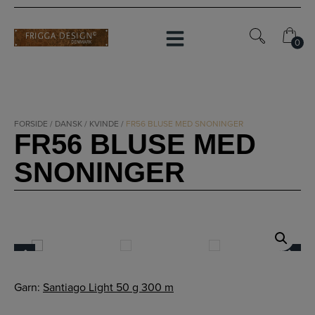
Hop
til
indholdet
0
0
FORSIDE
/
DANSK
/
KVINDE
/
FR56 BLUSE MED SNONINGER
FR56 BLUSE MED
SNONINGER
Garn:
Santiago Light 50 g 300 m