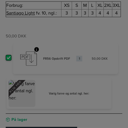
Forbrug:
XS
S
M
L
XL
2XL
3XL
Santiago Light
fv. 10, ngl.:
3
3
3
3
4
4
4
50,00
DKK
FR56 Opskrift PDF
50,00
DKK
KLIK HER
Vælg farve og antal ngl. her:
På lager