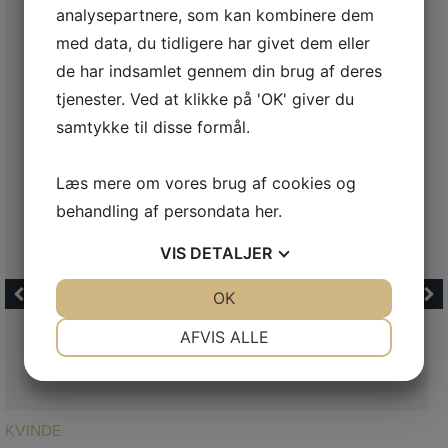
analysepartnere, som kan kombinere dem
med data, du tidligere har givet dem eller
de har indsamlet gennem din brug af deres
tjenester. Ved at klikke på 'OK' giver du
samtykke til disse formål.
Læs mere om vores brug af cookies og
behandling af persondata
her
.
VIS
DETALJER
JA
NEJ
OK
JA
NEJ
NØDVENDIGE
PRÆFERENCER
AFVIS ALLE
JA
NEJ
JA
NEJ
MARKETING
STATISTIK
LÆS MERE
KVINDE