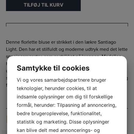
TILFØJ TIL KURV
Denne florlette bluse er strikket i den lækre Santiago
Light. Den har et stilfuldt og moderne udtryk med det lette
snoningsmønster, som er strikket på kroppen. Modellen
har faste ribkanter, som giver et helt fint og feminint
Samtykke til cookies
udtryk. Den er strikket nedefra og op, og ribkanterne er
strikket for sig selv, og monteret til sidst. En smart, billig og
Vi og vores samarbejdspartnere bruger
florlet model.
teknologier, herunder cookies, til at
indsamle oplysninger om dig til forskellige
formål, herunder: Tilpasning af annoncering,
bedre brugeroplevelse, funktionalitet,
RELATEREDE VARER
statistik og marketing. Disse oplysninger
kan blive delt med annoncerings- og