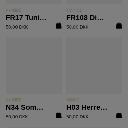
LÆS MERE
LÆS MERE
KVINDE
KVINDE
FR17 Tunika Med Bindebånd
FR108 Diva T-shirt
50,00
DKK
50,00
DKK
LÆS MERE
LÆS MERE
KVINDE
MAND
N34 Sommertop
H03 Herre Cardigan
50,00
DKK
50,00
DKK