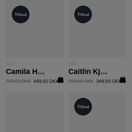
Tilbud
Tilbud
Tilbud
Tilbud
LÆS MERE
LÆS MERE
TØJ
TØJ
Camila Hør Skjorte 8704-40
Caitlin Kjole 06-23
799,00
DKK
449,00
DKK
599,00
DKK
349,00
DKK
Tilbud
Tilbud