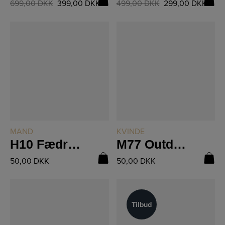
699,00
DKK
399,00
DKK
499,00
DKK
299,00
DKK
LÆS MERE
LÆS MERE
MAND
KVINDE
H10 Fædreland
M77 Outdoor Sweater Bladmønster
50,00
DKK
50,00
DKK
Tilbud
Tilbud