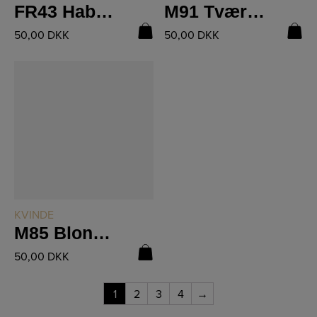
FR43 Habit vest
M91 Tværstrikket Minkbluse
50,00
DKK
50,00
DKK
LÆS MERE
KVINDE
M85 Blondebluse MINK
50,00
DKK
1
2
3
4
→