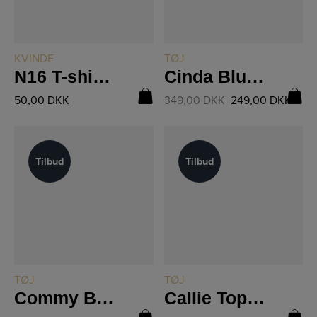
LÆS MERE
LÆS MERE
KVINDE
TØJ
N16 T-shirt Med Striber
Cinda Bluse 06-40
50,00
DKK
349,00
DKK
249,00
DKK
Tilbud
Tilbud
Tilbud
Tilbud
LÆS MERE
LÆS MERE
TØJ
TØJ
Commy Bukser 04-10
Callie Top 8702-46