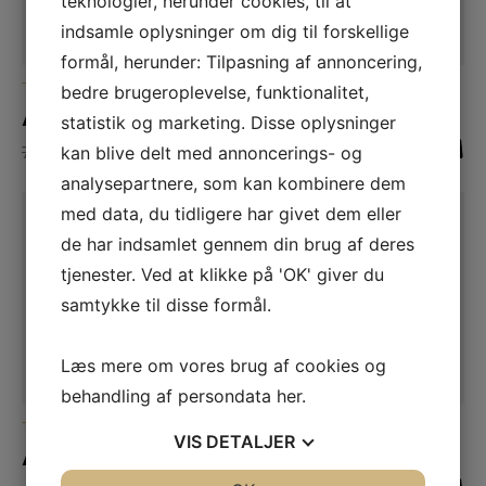
teknologier, herunder cookies, til at
indsamle oplysninger om dig til forskellige
formål, herunder: Tilpasning af annoncering,
LÆS MERE
LÆS MERE
TØJ
TØJ
bedre brugeroplevelse, funktionalitet,
Anina Kjole 8535-23
Alisa Top 8528-46
statistik og marketing. Disse oplysninger
799,00
DKK
599,00
DKK
599,00
DKK
399,00
DKK
kan blive delt med annoncerings- og
analysepartnere, som kan kombinere dem
med data, du tidligere har givet dem eller
de har indsamlet gennem din brug af deres
Tilbud
Tilbud
Tilbud
Tilbud
tjenester. Ved at klikke på 'OK' giver du
samtykke til disse formål.
Læs mere om vores brug af cookies og
behandling af persondata
her
.
LÆS MERE
LÆS MERE
TØJ
TØJ
VIS
DETALJER
Agnes Strikbluse 8523-50
Agnes Strik Vest 8523-33