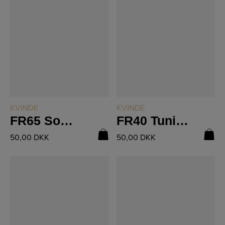
LÆS MERE
LÆS MERE
KVINDE
KVINDE
FR65 Sommertop med Striber
FR40 Tunika Med Snoninger
50,00
DKK
50,00
DKK