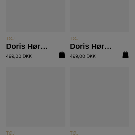
LÆS MERE
LÆS MERE
TØJ
TØJ
Doris Hør Bluse Brun 8831-40
Doris Hør Bluse Seasand 8831-40
499,00
DKK
499,00
DKK
LÆS MERE
LÆS MERE
TØJ
TØJ