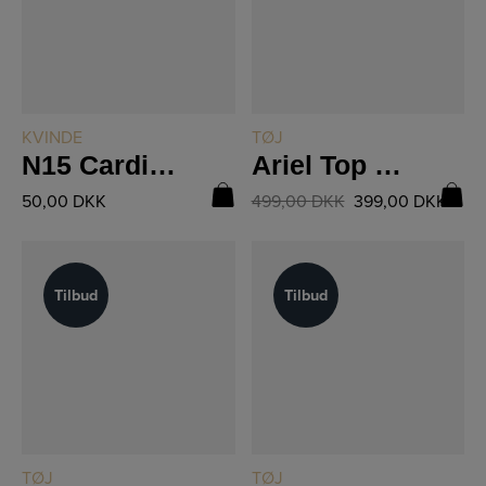
LÆS MERE
LÆS MERE
KVINDE
TØJ
N15 Cardigan Vævestrik
Ariel Top 8551-50
50,00
DKK
499,00
DKK
399,00
DKK
Tilbud
Tilbud
Tilbud
Tilbud
LÆS MERE
LÆS MERE
TØJ
TØJ