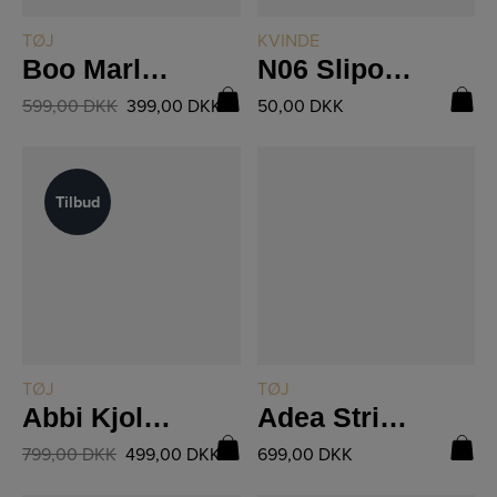
LÆS MERE
LÆS MERE
TØJ
KVINDE
Boo Marley Leggins 07-19
N06 Slipover i Hjertemønster
599,00
DKK
399,00
DKK
50,00
DKK
Tilbud
Tilbud
LÆS MERE
LÆS MERE
TØJ
TØJ
Abbi Kjole 8563-24
Adea Strikbluse 8556-60
799,00
DKK
499,00
DKK
699,00
DKK