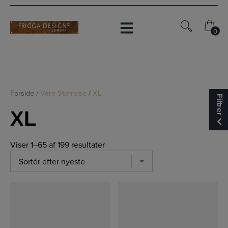
Hop
til
indholdet
0
0
Forside
/
Vare Størrelse
/
XL
Filtrer
XL
Viser 1–65 af 199 resultater