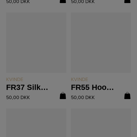
50,00
DKK
50,00
DKK
LÆS MERE
LÆS MERE
KVINDE
KVINDE
FR37 Silke Bluse i Vævestrik
FR55 Hoodie
50,00
DKK
50,00
DKK