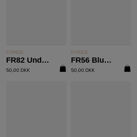
LÆS MERE
LÆS MERE
KVINDE
KVINDE
FR82 Undertrøje Silke
FR56 Bluse med Snoninger
50,00
DKK
50,00
DKK