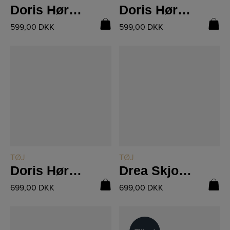
Doris Hør Bukser Brun 8831-15
Doris Hør Bukser Seasand 8831-15
599,00
DKK
599,00
DKK
LÆS MERE
LÆS MERE
TØJ
TØJ
Doris Hør Kjole 8831-23
Drea Skjortecardigan 8816-50
699,00
DKK
699,00
DKK