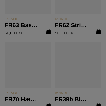
LÆS MERE
LÆS MERE
KVINDE
KVINDE
FR63 Basic T-shirt
FR62 Strikket Kort Vest
50,00
DKK
50,00
DKK
LÆS MERE
LÆS MERE
KVINDE
KVINDE
FR70 Hæklet blomsterbluse
FR39b Bluse Med Snoninger