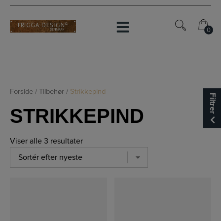
Hop
til
indholdet
0
0
Forside
/
Tilbehør
/
Strikkepind
Filtrer
STRIKKEPIND
Viser alle 3 resultater