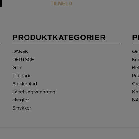
T
PRODUKTKATEGORIER
P
DANSK
Om
DEUTSCH
Ko
Garn
Be
Tilbehør
Pri
Strikkepind
Coo
Labels og vedhæng
Kre
Hægter
NA
Smykker