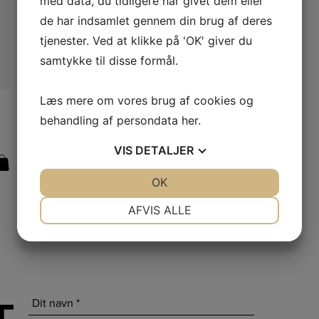
med data, du tidligere har givet dem eller
de har indsamlet gennem din brug af deres
tjenester. Ved at klikke på 'OK' giver du
samtykke til disse formål.
Læs mere om vores brug af cookies og
LÆS MERE
STRIKKEPIND
40 cm Rundpind
behandling af persondata
her
.
VIS
DETALJER
Fra:
35,00
DKK
JA
NEJ
OK
JA
NEJ
NØDVENDIGE
PRÆFERENCER
AFVIS ALLE
JA
NEJ
JA
NEJ
MARKETING
STATISTIK