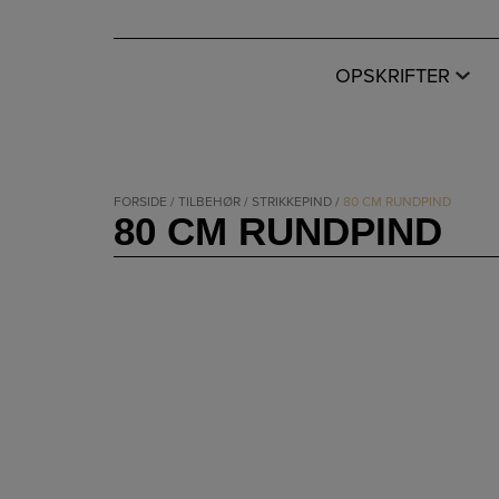
Hop
til
indholdet
OPSKRIFTER
FORSIDE
/
TILBEHØR
/
STRIKKEPIND
/
80 CM RUNDPIND
80 CM RUNDPIND