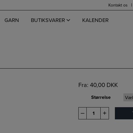
Kontakt os
GARN
BUTIKSVARER
KALENDER
Fra:
40,00
DKK
Størrelse
80
–
+
cm
Rundpind
antal