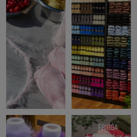
22
2
30
0
Endelig kan vi sige HEJ 👋🏻 til
Må jeg endelig præsentere 🥁❤️
endnu et nyt
...
C O T T O N L
...