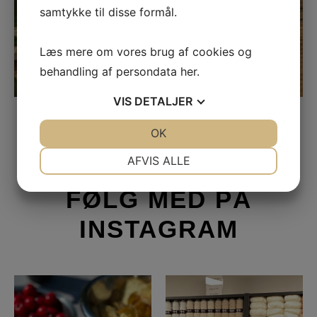
samtykke til disse formål.
DIV. BUTIKSVARER
Læs mere om vores brug af cookies og
6 KATEGORIER
behandling af persondata
her
.
VIS
DETALJER
JA
NEJ
OK
JA
NEJ
NØDVENDIGE
PRÆFERENCER
AFVIS ALLE
JA
NEJ
JA
NEJ
FØLG MED PÅ
MARKETING
STATISTIK
INSTAGRAM
For præcis 1 mdr siden slog jeg
Se lige så flot reolen ser ud med
masker op til en
...
de nye garner,
...