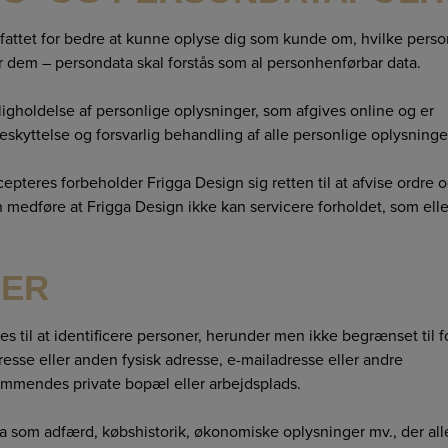
fattet for bedre at kunne oplyse dig som kunde om, hvilke pers
 dem – persondata skal forstås som al personhenførbar data.
gholdelse af personlige oplysninger, som afgives online og er
ttelse og forsvarlig behandling af alle personlige oplysninge
pteres forbeholder Frigga Design sig retten til at afvise ordre 
edføre at Frigga Design ikke kan servicere forholdet, som elle
GER
 til at identificere personer, herunder men ikke begrænset til fo
dresse eller anden fysisk adresse, e-mailadresse eller andre
mmendes private bopæl eller arbejdsplads.
 som adfærd, købshistorik, økonomiske oplysninger mv., der all