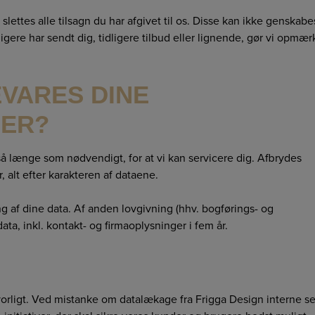
lettes alle tilsagn du har afgivet til os. Disse kan ikke genskabe
ligere har sendt dig, tidligere tilbud eller lignende, gør vi opmæ
VARES DINE
GER?
å længe som nødvendigt, for at vi kan servicere dig. Afbrydes
 alt efter karakteren af dataene.
ing af dine data. Af anden lovgivning (hhv. bogførings- og
ta, inkl. kontakt- og firmaoplysninger i fem år.
orligt. Ved mistanke om datalækage fra Frigga Design interne s