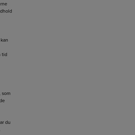
erne
ndhold
 kan
 tid
, som
nde
ar du
.