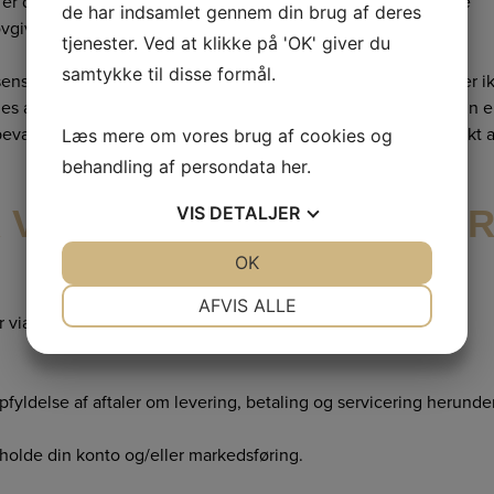
 er desuden underlagt vores persondatapolitik, der sikrer dine
de har indsamlet gennem din brug af deres
ovgivning på området.
tjenester. Ved at klikke på 'OK' giver du
samtykke til disse formål.
sensitive- og betalingsinformationer på krypterede servere, der i
es af kortindløsere og kan ikke tilgås af hverken Frigga Design e
bevares ikke på interne servere og behandles på intet tidspunkt a
Læs mere om vores brug af cookies og
behandling af persondata
her
.
 VI PERSONOPLYSNINGE
VIS
DETALJER
JA
NEJ
OK
JA
NEJ
NØDVENDIGE
PRÆFERENCER
AFVIS ALLE
 via telefonisk kontakt videregives kun til:
JA
NEJ
JA
NEJ
MARKETING
STATISTIK
yldelse af aftaler om levering, betaling og servicering herunde
holde din konto og/eller markedsføring.