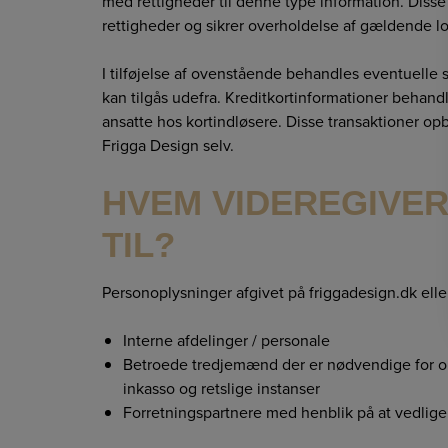
med rettigheder til denne type information. Disse
rettigheder og sikrer overholdelse af gældende l
I tilføjelse af ovenstående behandles eventuelle 
kan tilgås udefra. Kreditkortinformationer behandl
ansatte hos kortindløsere. Disse transaktioner op
Frigga Design selv.
HVEM VIDEREGIVER
TIL?
Personoplysninger afgivet på friggadesign.dk eller
Interne afdelinger / personale
Betroede tredjemænd der er nødvendige for opf
inkasso og retslige instanser
Forretningspartnere med henblik på at vedlige