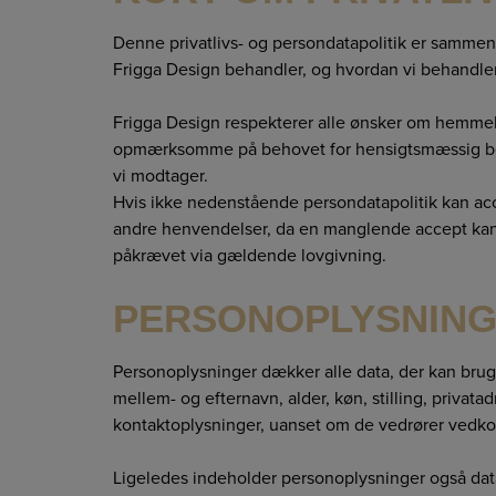
Denne privatlivs- og persondatapolitik er sammen
Frigga Design behandler, og hvordan vi behandler
Frigga Design respekterer alle ønsker om hemmeli
opmærksomme på behovet for hensigtsmæssig besky
vi modtager.
Hvis ikke nedenstående persondatapolitik kan acce
andre henvendelser, da en manglende accept kan m
påkrævet via gældende lovgivning.
PERSONOPLYSNIN
Personoplysninger dækker alle data, der kan bruges
mellem- og efternavn, alder, køn, stilling, privata
kontaktoplysninger, uanset om de vedrører vedko
Ligeledes indeholder personoplysninger også data