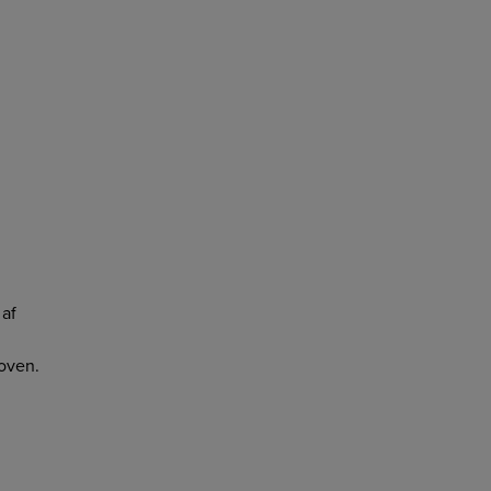
 af
oven.