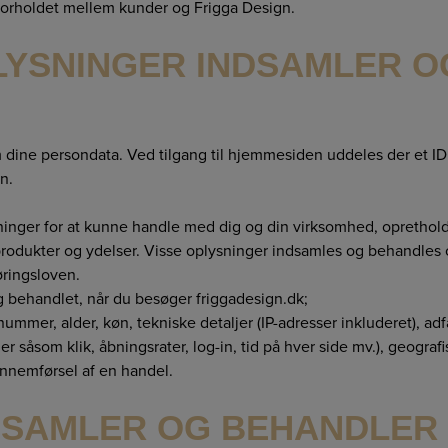
forholdet mellem kunder og Frigga Design.
LYSNINGER INDSAMLER O
 dine persondata. Ved tilgang til hjemmesiden uddeles der et ID 
n.
ninger for at kunne handle med dig og din virksomhed, oprethol
produkter og ydelser. Visse oplysninger indsamles og behandles
øringsloven.
 behandlet, når du besøger friggadesign.dk;
nummer, alder, køn, tekniske detaljer (IP-adresser inkluderet), ad
r såsom klik, åbningsrater, log-in, tid på hver side mv.), geograf
nnemførsel af en handel.
NDSAMLER OG BEHANDLER