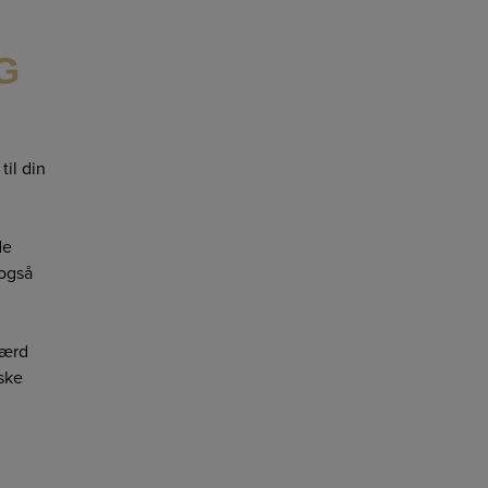
G
til din
de
 også
færd
iske