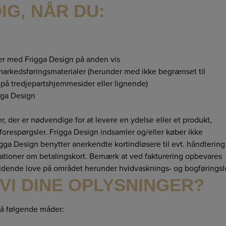
IG, NÅR DU:
rer med Frigga Design på anden vis
 markedsføringsmaterialer (herunder med ikke begrænset til
 på tredjepartshjemmesider eller lignende)
gga Design
 der er nødvendige for at levere en ydelse eller et produkt,
forespørgsler.
Frigga Design indsamler og/eller køber ikke
gga Design benytter anerkendte kortindløsere til evt. håndtering
mationer om betalingskort. Bemærk at ved fakturering opbevares
gældende love på området herunder hvidvasknings- og bogføringsl
I DINE OPLYSNINGER?
på følgende måder: