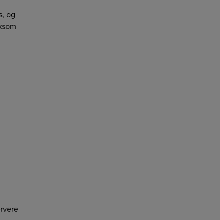
s, og
rksom
ervere