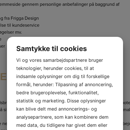
 hjemmeside gennem personlige anbefalinger på baggrund af
ng fra Frigga Design
lse til kundeservice
øgelser mv.
e
ser
Samtykke til cookies
Vi og vores samarbejdspartnere bruger
teknologier, herunder cookies, til at
R VI DINE
indsamle oplysninger om dig til forskellige
formål, herunder: Tilpasning af annoncering,
bedre brugeroplevelse, funktionalitet,
statistik og marketing. Disse oplysninger
ister og svagheder, for at vi hurtigst muligt kan udelukke pote
kan blive delt med annoncerings- og
 sikker som muligt. Ligeledes scannes der regelmæssigt for ma
analysepartnere, som kan kombinere dem
de netværk og kan kun tilgås af en begrænset mængde medarbej
med data, du tidligere har givet dem eller