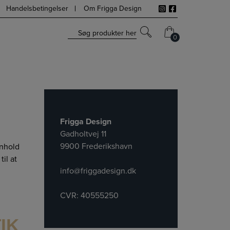
Handelsbetingelser
Om Frigga Design
Søg produkter her
0
0
Frigga Design
Gadholtvej 11
9900 Frederikshavn
enhold
il at
info@friggadesign.dk
CVR: 40555250
IK