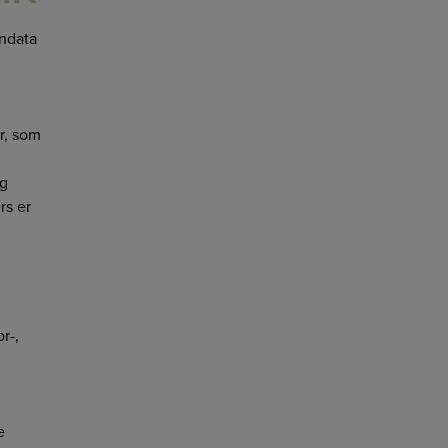
ondata
r, som
og
rs er
r-,
e