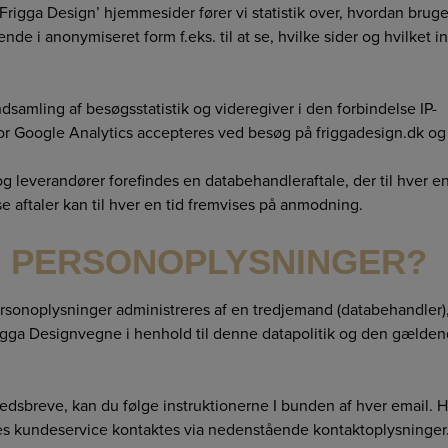
rigga Design’ hjemmesider fører vi statistik over, hvordan brug
e i anonymiseret form f.eks. til at se, hvilke sider og hvilket i
dsamling af besøgsstatistik og videregiver i den forbindelse IP-
e for Google Analytics accepteres ved besøg på friggadesign.dk og
g leverandører forefindes en databehandleraftale, der til hver en
e aftaler kan til hver en tid fremvises på anmodning.
E PERSONOPLYSNINGER?
ersonoplysninger administreres af en tredjemand (databehandler)
igga Designvegne i henhold til denne datapolitik og den gælde
edsbreve, kan du følge instruktionerne I bunden af hver email. H
res kundeservice kontaktes via nedenstående kontaktoplysninger