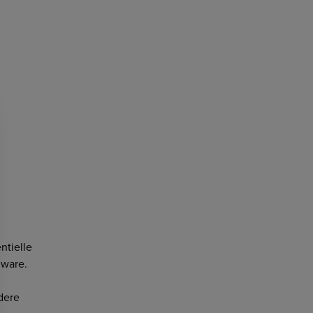
ntielle
lware.
dere