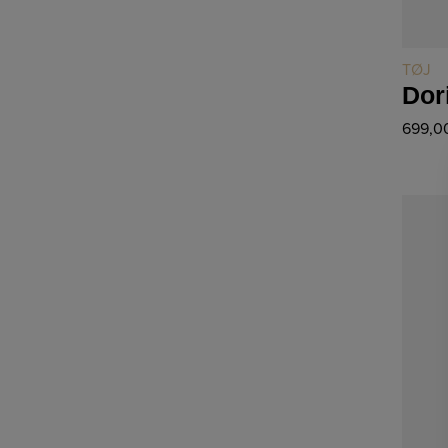
TØJ
Dor
699,0