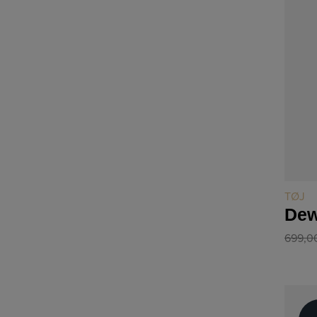
TØJ
Dew
699,0