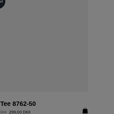
ud
ud
LÆS MERE
 Tee 8762-50
DKK
299,00
DKK