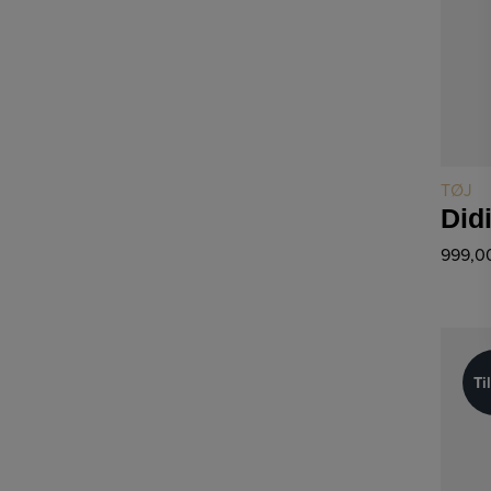
TØJ
Did
999,0
Ti
Ti