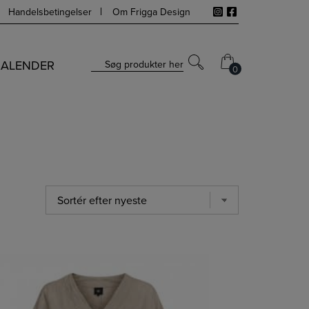
Handelsbetingelser
Om Frigga Design
KALENDER
Søg produkter her
0
0