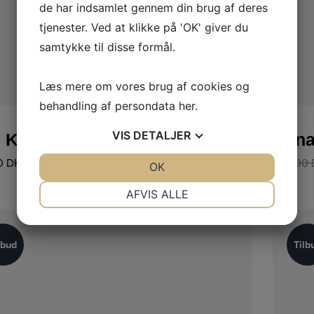
de har indsamlet gennem din brug af deres
tjenester. Ved at klikke på 'OK' giver du
samtykke til disse formål.
Læs mere om vores brug af cookies og
behandling af persondata
her
.
LÆS MERE
TØJ
VIS
DETALJER
i Kjole 8814-23
Dana
0
DKK
899,00
JA
NEJ
OK
JA
NEJ
NØDVENDIGE
PRÆFERENCER
AFVIS ALLE
JA
NEJ
JA
NEJ
MARKETING
STATISTIK
lbud
Tilb
lbud
Tilb