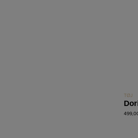
TØJ
Dor
499,0