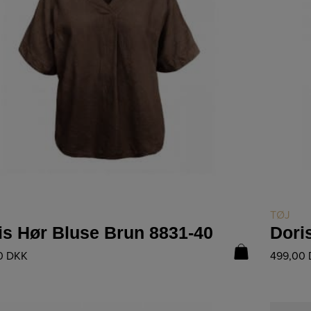
LÆS MERE
TØJ
is Hør Bluse Brun 8831-40
0
DKK
499,00