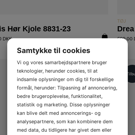
LÆS MERE
TØJ
is Hør Kjole 8831-23
Drea
0
DKK
699,00
Samtykke til cookies
Vi og vores samarbejdspartnere bruger
teknologier, herunder cookies, til at
Tilb
indsamle oplysninger om dig til forskellige
Tilb
formål, herunder: Tilpasning af annoncering,
bedre brugeroplevelse, funktionalitet,
statistik og marketing. Disse oplysninger
kan blive delt med annoncerings- og
analysepartnere, som kan kombinere dem
med data, du tidligere har givet dem eller