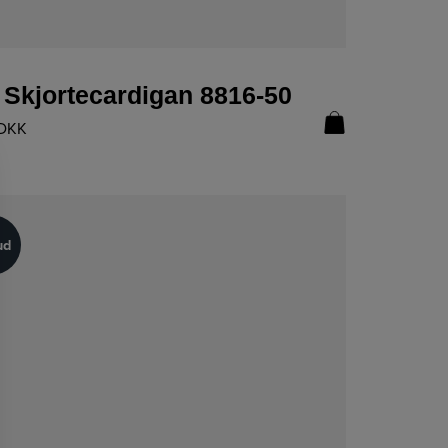
LÆS MERE
 Skjortecardigan 8816-50
DKK
ud
ud