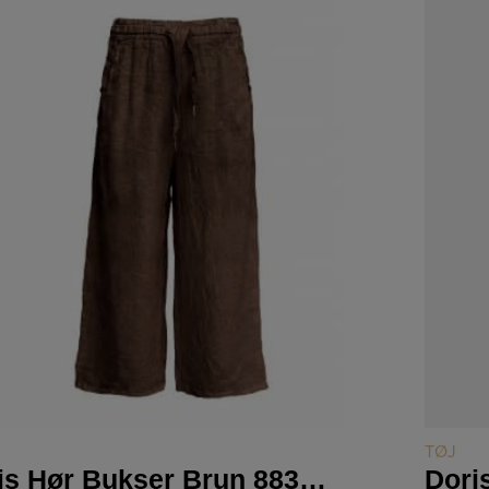
LÆS MERE
TØJ
Doris Hør Bukser Brun 8831-15