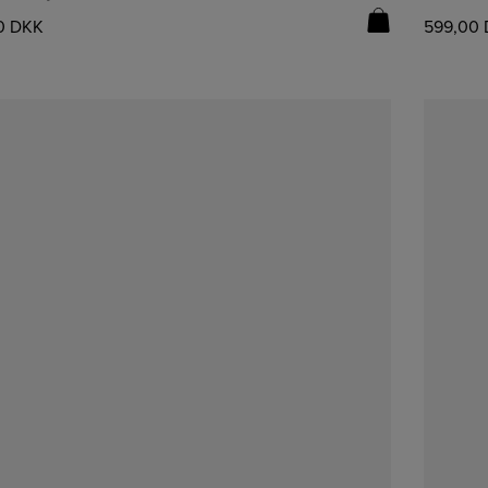
0
DKK
599,00