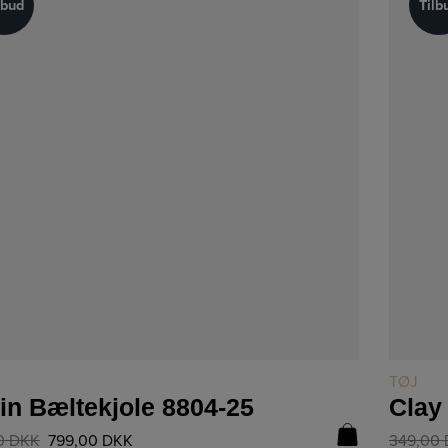
lbud
Tilb
lbud
Tilb
LÆS MERE
TØJ
in Bæltekjole 8804-25
Clay
0
DKK
799,00
DKK
349,00