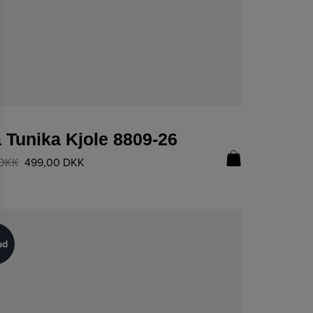
LÆS MERE
 Tunika Kjole 8809-26
DKK
499,00
DKK
ud
ud