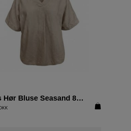
LÆS MERE
Doris Hør Bluse Seasand 8831-40
DKK