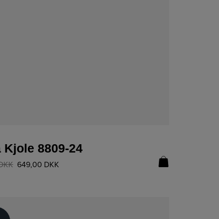
LÆS MERE
 Kjole 8809-24
DKK
649,00
DKK