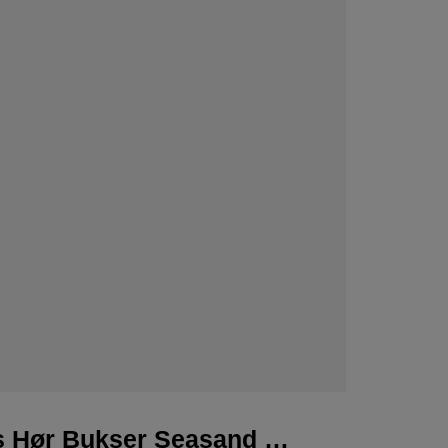
LÆS MERE
Doris Hør Bukser Seasand 8831-15