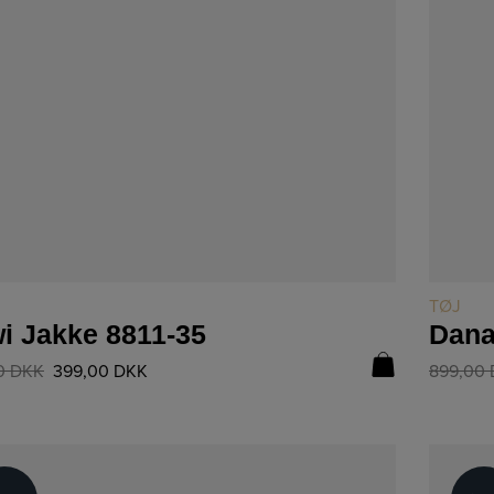
LÆS MERE
TØJ
i Jakke 8811-35
Dana
0
DKK
399,00
DKK
899,00