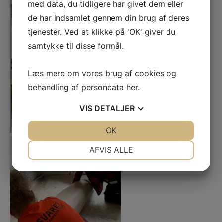
med data, du tidligere har givet dem eller
de har indsamlet gennem din brug af deres
tjenester. Ved at klikke på 'OK' giver du
samtykke til disse formål.
Læs mere om vores brug af cookies og
behandling af persondata
her
.
VIS
DETALJER
JA
NEJ
OK
JA
NEJ
NØDVENDIGE
PRÆFERENCER
AFVIS ALLE
JA
NEJ
JA
NEJ
MARKETING
STATISTIK