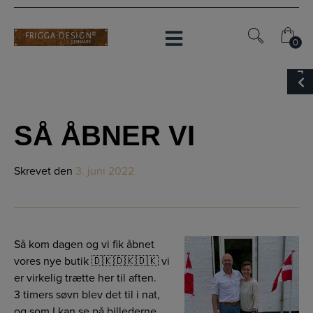
Hop
til
indholdet
Sidebar
0
0
SÅ ÅBNER VI
Skrevet
den
3. juni 2022
Så kom dagen og vi fik åbnet
vores nye butik 🇩🇰🇩🇰🇩🇰 vi
er virkelig trætte her til aften.
3 timers søvn blev det til i nat,
og som I kan se på billederne,