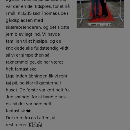
var der en del tidspres, for at nå
i mål. Kl.12.15 sad Thomas ude i
gårdspladsen med
skærebrænderen, og det sidste
jern blev lagt ind. Vi havde
familien til at hjælpe, og de
knoklede alle fuldstændig vildt,
så vi er simpelthen så
taknemmelige, de har været
helt fantastiske.
Lige inden åbningen fik vi rent
tøj på, og klar til gæsterne i
huset. De første var kørt helt fra
Juelsminde, for at handle hos
os, så det var bare helt
fantastisk ❤️
Der er ro fra os i aften, vi
restituerer 🇩🇰🤗