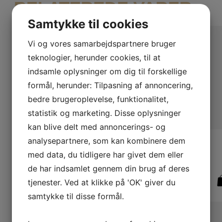
RELATEREDE VARER
Samtykke til cookies
Vi og vores samarbejdspartnere bruger
teknologier, herunder cookies, til at
indsamle oplysninger om dig til forskellige
formål, herunder: Tilpasning af annoncering,
bedre brugeroplevelse, funktionalitet,
statistik og marketing. Disse oplysninger
kan blive delt med annoncerings- og
LÆS MERE
LÆS MERE
LÆDERVARER
LÆDERVARER
analysepartnere, som kan kombinere dem
Nebraska Skuldertaske
Nunavik Shopper
med data, du tidligere har givet dem eller
de har indsamlet gennem din brug af deres
tjenester. Ved at klikke på 'OK' giver du
949,00
DKK
1.499,00
DKK
samtykke til disse formål.