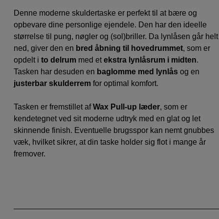
Denne moderne skuldertaske er perfekt til at bære og
opbevare dine personlige ejendele. Den har den ideelle
størrelse til pung, nøgler og (sol)briller. Da lynlåsen går helt
ned, giver den en
bred åbning til hovedrummet
, som er
opdelt i
to delrum
med et
ekstra lynlåsrum i midten
.
Tasken har desuden en
baglomme med lynlås
og en
justerbar skulderrem
for optimal komfort.
Tasken er fremstillet af
Wax Pull-up læder
, som er
kendetegnet ved sit moderne udtryk med en glat og let
skinnende finish. Eventuelle brugsspor kan nemt gnubbes
væk, hvilket sikrer, at din taske holder sig flot i mange år
fremover.