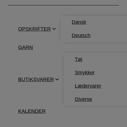
Hop
til
indholdet
Dansk
OPSKRIFTER
Deutsch
GARN
Tøj
Smykker
BUTIKSVARER
Lædervarer
Diverse
KALENDER