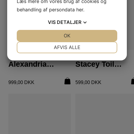
Læs mere om vores brug af cookies og
behandling af persondata
her
.
VIS
DETALJER
JA
NEJ
OK
JA
NEJ
NØDVENDIGE
PRÆFERENCER
AFVIS ALLE
LÆS MERE
LÆS MERE
LÆDERVARER
LÆDERVARER
JA
NEJ
JA
NEJ
Alexandria Skuldertaske
Stacey Toilettaske
MARKETING
STATISTIK
999,00
DKK
599,00
DKK