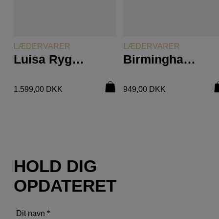
LÆS MERE
LÆS MERE
LÆDERVARER
LÆDERVARER
Luisa Rygsæk Shopper
Birmingham Skuldertaske
1.599,00
DKK
949,00
DKK
HOLD DIG
OPDATERET