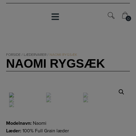
Hop
til
indholdet
0
0
FORSIDE
/
LÆDERVARER
/
NAOMI RYGSÆK
NAOMI RYGSÆK
Modelnavn:
Naomi
Læder:
100% Full Grain læder