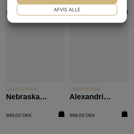
NØDVENDIGE
PRÆFERENCER
AFVIS ALLE
1.499,00
DKK
899,00
DKK
JA
NEJ
JA
NEJ
MARKETING
STATISTIK
LÆS MERE
LÆS MERE
LÆDERVARER
LÆDERVARER
Nebraska Skuldertaske
Alexandria Skuldertaske
949,00
DKK
999,00
DKK