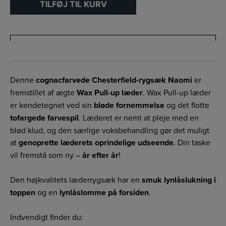
TILFØJ TIL KURV
Denne
cognacfarvede Chesterfield-rygsæk Naomi
er
fremstillet af ægte
Wax Pull-up læder
. Wax Pull-up læder
er kendetegnet ved sin
bløde fornemmelse
og det flotte
tofargede farvespil
. Læderet er nemt at pleje med en
blød klud, og den særlige voksbehandling gør det muligt
at
genoprette læderets oprindelige udseende
. Din taske
vil fremstå som ny –
år efter år
!
Den højkvalitets læderrygsæk har en
smuk lynlåslukning i
toppen
og en
lynlåslomme på forsiden
.
Indvendigt finder du: