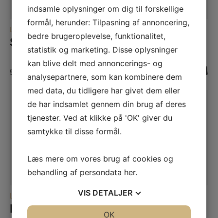
indsamle oplysninger om dig til forskellige
formål, herunder: Tilpasning af annoncering,
LÆS MERE
LÆS MERE
LÆDERVARER
LÆDERVARER
bedre brugeroplevelse, funktionalitet,
Stacey Toilettaske
Branson Skuldertaske
statistik og marketing. Disse oplysninger
kan blive delt med annoncerings- og
599,00
DKK
1.599,00
DKK
analysepartnere, som kan kombinere dem
med data, du tidligere har givet dem eller
de har indsamlet gennem din brug af deres
tjenester. Ved at klikke på 'OK' giver du
samtykke til disse formål.
Læs mere om vores brug af cookies og
behandling af persondata
her
.
VIS
DETALJER
LÆS MERE
LÆS MERE
LÆDERVARER
LÆDERVARER
Nunavik Shopper
Faro Skuldertaske
JA
NEJ
OK
JA
NEJ