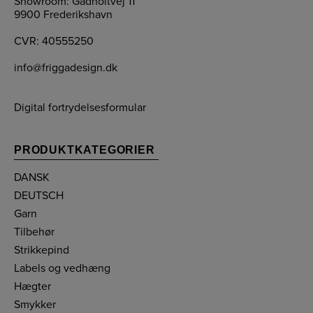
Showroom: Gadholtvej 11
9900 Frederikshavn
CVR: 40555250
info@friggadesign.dk
Digital fortrydelsesformular
PRODUKTKATEGORIER
DANSK
DEUTSCH
Garn
Tilbehør
Strikkepind
Labels og vedhæng
Hægter
Smykker