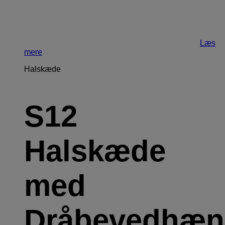
Læs
mere
Halskæde
S12
Halskæde
med
Dråbevedhæn