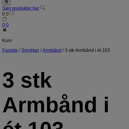
Søg produkter her
0
0
0
0
Kurv
Forside
/
Smykker
/
Armbånd
/
3 stk Armbånd i ét 103
3 stk
Armbånd i