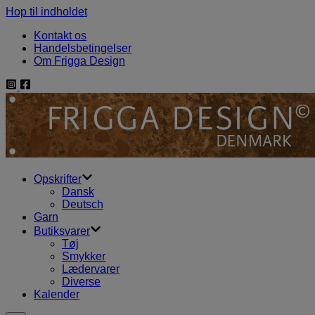
Hop til indholdet
Kontakt os
Handelsbetingelser
Om Frigga Design
Opskrifter
Dansk
Deutsch
Garn
Butiksvarer
Tøj
Smykker
Lædervarer
Diverse
Kalender