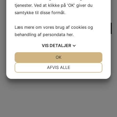
Armbånd
tjenester. Ved at klikke på 'OK' giver du
samtykke til disse formål.
S13 Armbånd
Læs mere om vores brug af cookies og
behandling af persondata
her
.
af Hjerter
VIS
DETALJER
JA
NEJ
OK
JA
NEJ
NØDVENDIGE
PRÆFERENCER
AFVIS ALLE
129,00
DKK
JA
NEJ
JA
NEJ
MARKETING
STATISTIK