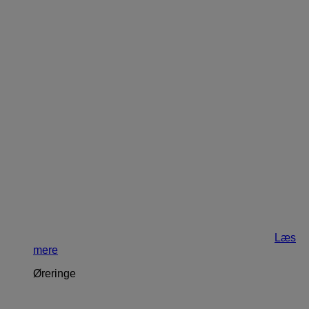
Læs
mere
Øreringe