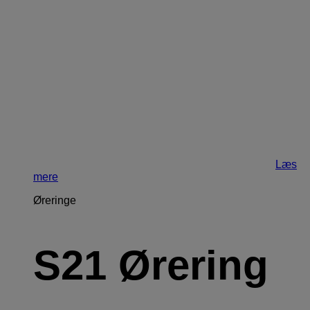
Læs
mere
Øreringe
S21 Ørering