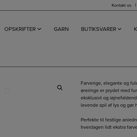
Kontakt os
OPSKRIFTER
GARN
BUTIKSVARER
Farverige, elegante og ful
øreringe er prydet med fun
eksklusivt og iøjnefaldend
levende spil af lys og gør h
Perfekte til festlige anledn
hverdagen lidt ekstra farv