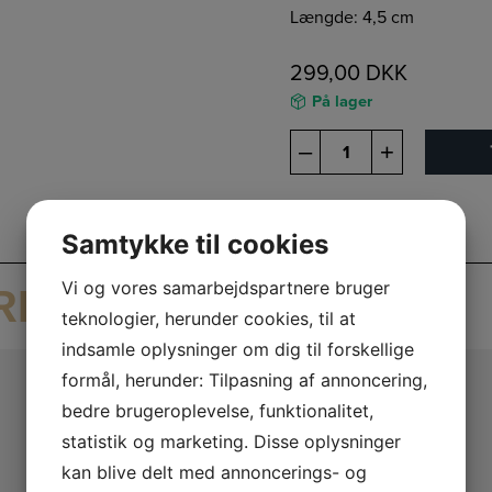
Længde: 4,5 cm
299,00
DKK
På lager
S16
–
+
Øreringe
antal
Samtykke til cookies
Vi og vores samarbejdspartnere bruger
RER
teknologier, herunder cookies, til at
indsamle oplysninger om dig til forskellige
formål, herunder: Tilpasning af annoncering,
bedre brugeroplevelse, funktionalitet,
statistik og marketing. Disse oplysninger
kan blive delt med annoncerings- og