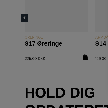
LÆS MERE
ØRERINGE
ARMB
S17 Øreringe
225,00
DKK
129,00
HOLD DIG