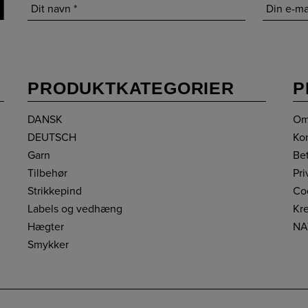
T
PRODUKTKATEGORIER
P
DANSK
Om
DEUTSCH
Ko
Garn
Be
Tilbehør
Pri
Strikkepind
Coo
Labels og vedhæng
Kre
Hægter
NA
Smykker