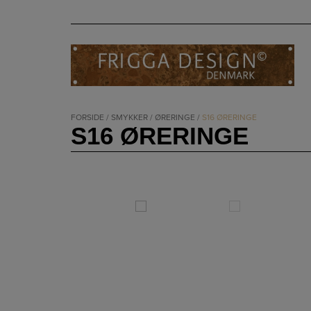
Hop
til
indholdet
FORSIDE
/
SMYKKER
/
ØRERINGE
/
S16 ØRERINGE
S16 ØRERINGE