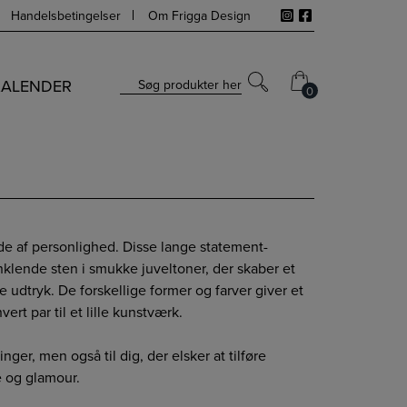
Handelsbetingelser
Om Frigga Design
KALENDER
Søg produkter her
0
0
de af personlighed. Disse lange statement-
klende sten i smukke juveltoner, der skaber et
e udtryk. De forskellige former og farver giver et
vert par til et lille kunstværk.
inger, men også til dig, der elsker at tilføre
e og glamour.