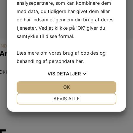
analysepartnere, som kan kombinere dem
med data, du tidligere har givet dem eller
de har indsamlet gennem din brug af deres
tjenester. Ved at klikke på 'OK' giver du
samtykke til disse formål.
LÆS MERE
LÆS MERE
ÅND
ØRERINGE
S14 Armbånd af Hjerter
S21 Ørering
Læs mere om vores brug af cookies og
behandling af persondata
her
.
DKK
129,00
DKK
VIS
DETALJER
JA
NEJ
OK
JA
NEJ
NØDVENDIGE
PRÆFERENCER
AFVIS ALLE
JA
NEJ
JA
NEJ
MARKETING
STATISTIK