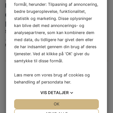
formål, herunder: Tilpasning af annoncering,
UDLUFTNING PÅ EN
bedre brugeroplevelse, funktionalitet,
GANSKE ALMINDELIG
statistik og marketing. Disse oplysninger
MANDAG
kan blive delt med annoncerings- og
SKREVET
DEN
15. NOVEMBER 2021
analysepartnere, som kan kombinere dem
…….. i en gammel NATO-bygning med flugtvej ud under
med data, du tidligere har givet dem eller
haven.
de har indsamlet gennem din brug af deres
tjenester. Ved at klikke på 'OK' giver du
samtykke til disse formål.
Læs mere om vores brug af cookies og
behandling af persondata
her
.
VIS
DETALJER
JA
NEJ
OK
JA
NEJ
NØDVENDIGE
PRÆFERENCER