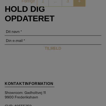
NAVIGATION
Forrige
1
…
3
4
HOLD DIG
OPDATERET
TIL
INDLÆG
KONTAKTINFORMATION
Showroom: Gadholtvej 11
9900 Frederikshavn