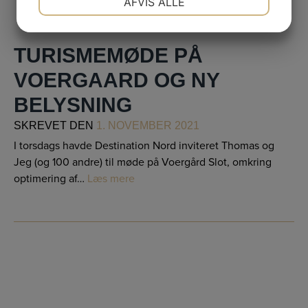
AFVIS ALLE
JA
NEJ
JA
NEJ
MARKETING
STATISTIK
TURISMEMØDE PÅ
VOERGAARD OG NY
BELYSNING
SKREVET
DEN
1. NOVEMBER 2021
I torsdags havde Destination Nord inviteret Thomas og
Jeg (og 100 andre) til møde på Voergård Slot, omkring
optimering af…
Læs mere