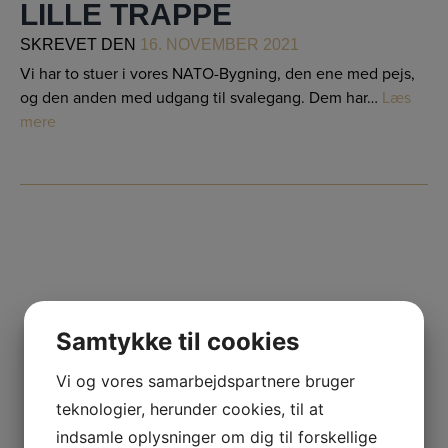
LILLE TRAPPE
SKREVET
DEN
16. NOVEMBER 2021
Vi har to stuer i vores NATO-Bygning, den ene med pejs,
og den anden med udgang til svalegang. Dem har…
Læs
mere
Samtykke til cookies
Vi og vores samarbejdspartnere bruger
teknologier, herunder cookies, til at
indsamle oplysninger om dig til forskellige