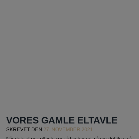
VORES GAMLE ELTAVLE
SKREVET
DEN
27. NOVEMBER 2021
Når dele af ens eltavle ser sådan her ud, så gør det ikke så