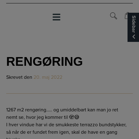
Hop
til
indholdet
Sidebar
0
0
RENGØRING
Skrevet
den
20. maj 2022
1267 m2 rengøring….. og umiddelbart kan man jo ret
nemt se, hvor jeg kommer til 🫣😅
I hver vindue har vi de smukkeste terrazzo bundstykker,
så når de er fundet frem igen, skal de have en gang