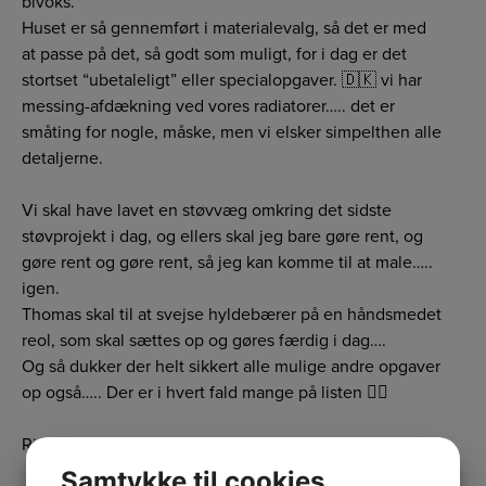
bivoks.
Huset er så gennemført i materialevalg, så det er med
at passe på det, så godt som muligt, for i dag er det
stortset “ubetaleligt” eller specialopgaver. 🇩🇰 vi har
messing-afdækning ved vores radiatorer….. det er
småting for nogle, måske, men vi elsker simpelthen alle
detaljerne.
Vi skal have lavet en støvvæg omkring det sidste
støvprojekt i dag, og ellers skal jeg bare gøre rent, og
gøre rent og gøre rent, så jeg kan komme til at male…..
igen.
Thomas skal til at svejse hyldebærer på en håndsmedet
reol, som skal sættes op og gøres færdig i dag….
Og så dukker der helt sikkert alle mulige andre opgaver
op også….. Der er i hvert fald mange på listen ✌🏻
Rigtig god dag til Jer.
Samtykke til cookies