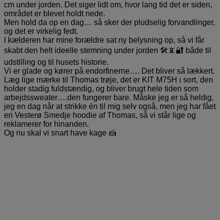
cm under jorden. Det siger lidt om, hvor lang tid det er siden,
området er blevet holdt nede.
Men hold da op en dag… så sker der pludselig forvandlinger,
og det er virkelig fedt.
I kælderen har mine forældre sat ny belysning op, så vi får
skabt den helt ideelle stemning under jorden 🛠📵🔐 både til
udstilling og til husets historie.
Vi er glade og kører på endorfinerne…. Det bliver så lækkert.
Læg lige mærke til Thomas trøje, det er KIT M75H i sort, den
holder stadig fuldstændig, og bliver brugt hele tiden som
arbejdssweater….den fungerer bare. Måske jeg er så heldig,
jeg en dag når at strikke én til mig selv også, men jeg har fået
en Vesterø Smedje hoodie af Thomas, så vi står lige og
reklamerer for hinanden.
Og nu skal vi snart have kage 🍰