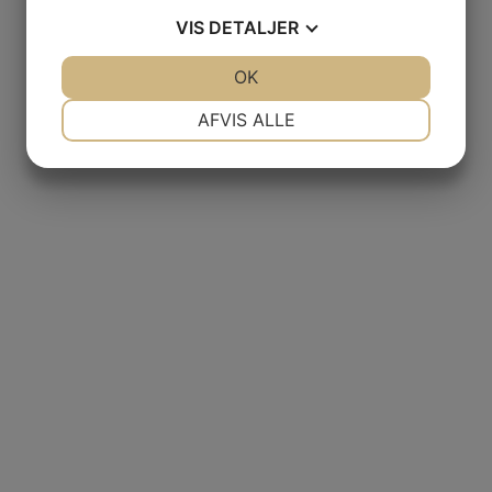
VIS
DETALJER
JA
NEJ
OK
JA
NEJ
NØDVENDIGE
PRÆFERENCER
AFVIS ALLE
JA
NEJ
JA
NEJ
MARKETING
STATISTIK