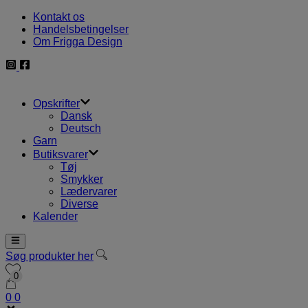
Hop
Kontakt os
til
Handelsbetingelser
indholdet
Om Frigga Design
Opskrifter
Dansk
Deutsch
Garn
Butiksvarer
Tøj
Smykker
Lædervarer
Diverse
Kalender
Søg produkter her
0
0
0
0