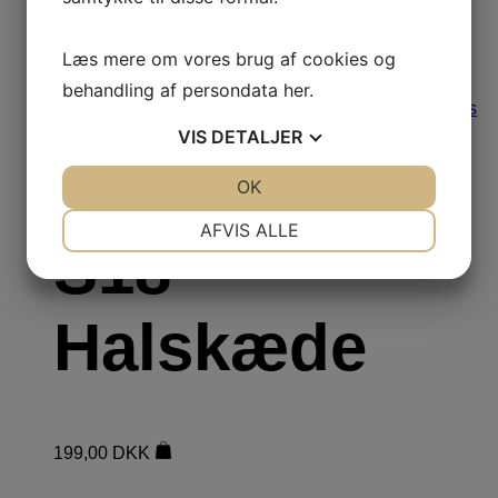
Læs mere om vores brug af cookies og
behandling af persondata
her
.
Læs
mere
VIS
DETALJER
Halskæde
JA
NEJ
OK
JA
NEJ
NØDVENDIGE
PRÆFERENCER
AFVIS ALLE
S18
JA
NEJ
JA
NEJ
MARKETING
STATISTIK
Halskæde
199,00
DKK