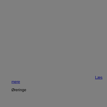
Læs
mere
Øreringe