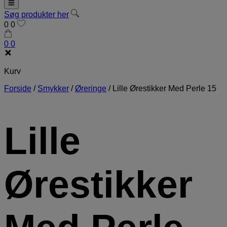
Søg produkter her
0
0
0
0
Kurv
Forside
/
Smykker
/
Øreringe
/
Lille Ørestikker Med Perle 15
Lille
Ørestikker