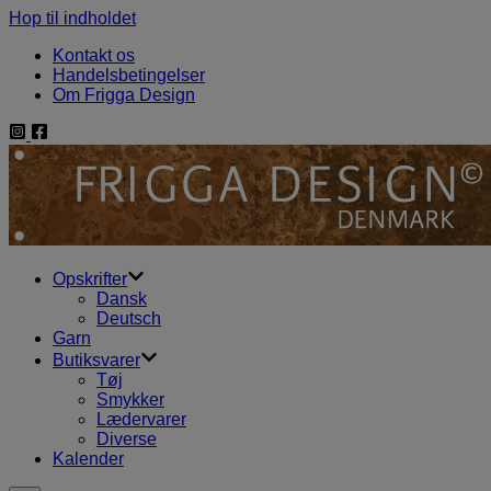
Hop til indholdet
Kontakt os
Handelsbetingelser
Om Frigga Design
Opskrifter
Dansk
Deutsch
Garn
Butiksvarer
Tøj
Smykker
Lædervarer
Diverse
Kalender