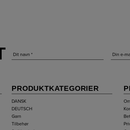
T
PRODUKTKATEGORIER
P
DANSK
Om
DEUTSCH
Ko
Garn
Be
Tilbehør
Pri