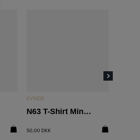
LÆS MERE
KVINDE
MAND
ber
N63 T-Shirt Mink og Silke
50,00
DKK
50,00
DK