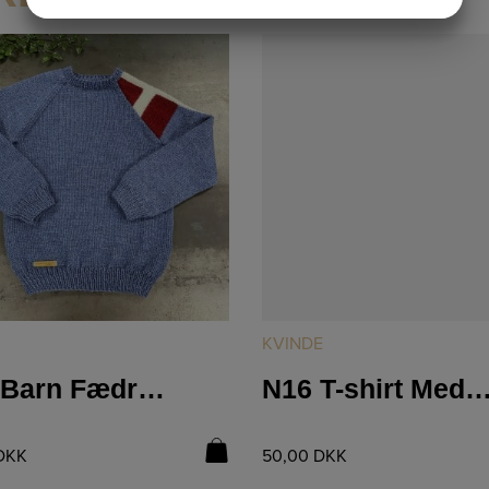
JA
NEJ
JA
NEJ
MARKETING
STATISTIK
LÆS MERE
LÆS MERE
KVINDE
K09 Barn Fædreland
N16 T-shirt Med Stri
DKK
50,00
DKK