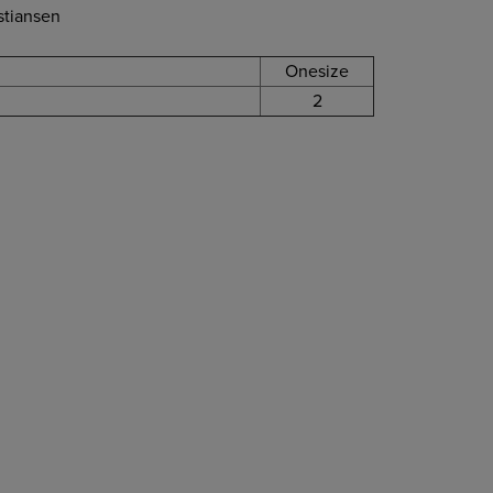
istiansen
Onesize
2