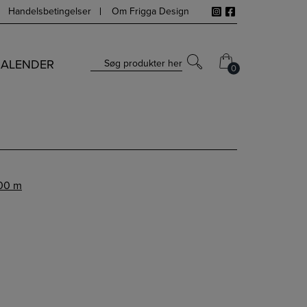
Handelsbetingelser
Om Frigga Design
KALENDER
Søg produkter her
0
0
300 m