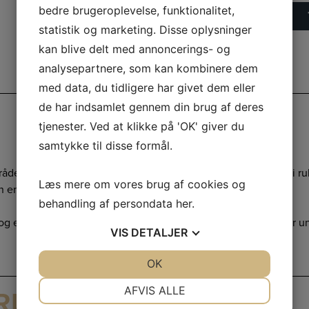
N54
bedre brugeroplevelse, funktionalitet,
–
+
Minkkrave
statistik og marketing. Disse oplysninger
antal
kan blive delt med annoncerings- og
analysepartnere, som kan kombinere dem
med data, du tidligere har givet dem eller
de har indsamlet gennem din brug af deres
tjenester. Ved at klikke på 'OK' giver du
samtykke til disse formål.
råde minkgarn. Kraven er strikket, så den har en høj hals, fordi 
Læs mere om vores brug af cookies og
n er meget nem at strikke, også for dig som er nybegynder.
behandling af persondata
her
.
 er super blød og lækker, både under en standard trøje eller un
VIS
DETALJER
JA
NEJ
OK
JA
NEJ
NØDVENDIGE
PRÆFERENCER
AFVIS ALLE
RER