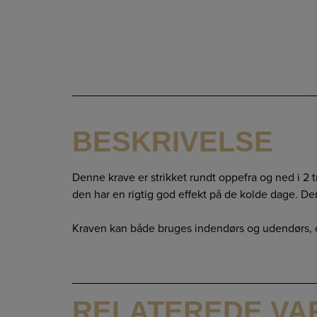
BESKRIVELSE
Denne krave er strikket rundt oppefra og ned i 2 t
den har en rigtig god effekt på de kolde dage. De
Kraven kan både bruges indendørs og udendørs, og
RELATEREDE VA