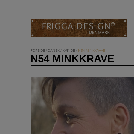
Hop
til
indholdet
FORSIDE
/
DANSK
/
KVINDE
/
N54 MINKKRAVE
N54 MINKKRAVE