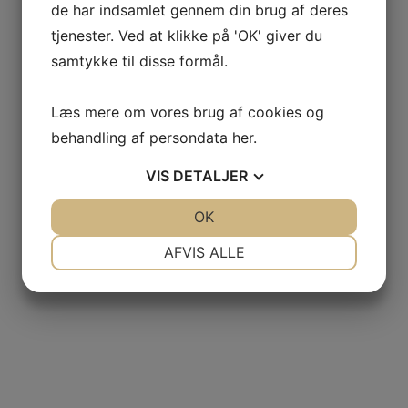
de har indsamlet gennem din brug af deres
tjenester. Ved at klikke på 'OK' giver du
samtykke til disse formål.
Læs mere om vores brug af cookies og
behandling af persondata
her
.
VIS
DETALJER
JA
NEJ
OK
JA
NEJ
NØDVENDIGE
PRÆFERENCER
AFVIS ALLE
JA
NEJ
JA
NEJ
MARKETING
STATISTIK