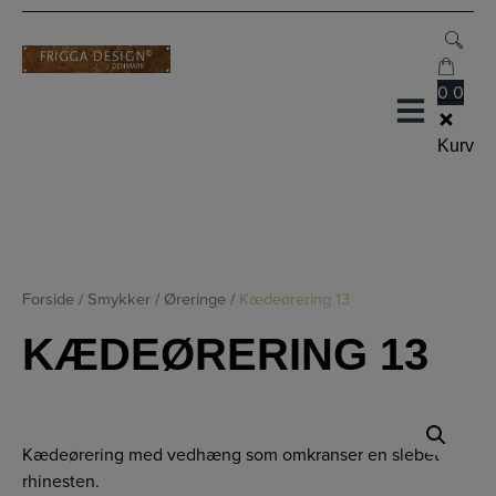
Hop
til
indholdet
0
0
Kurv
Forside
/
Smykker
/
Øreringe
/
Kædeørering 13
KÆDEØRERING 13
Kædeørering med vedhæng som omkranser en slebet
rhinesten.