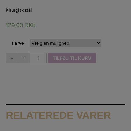
Kirurgisk stål
129,00
DKK
Farve
Kædeørering
TILFØJ TIL KURV
–
+
13
antal
RELATEREDE VARER