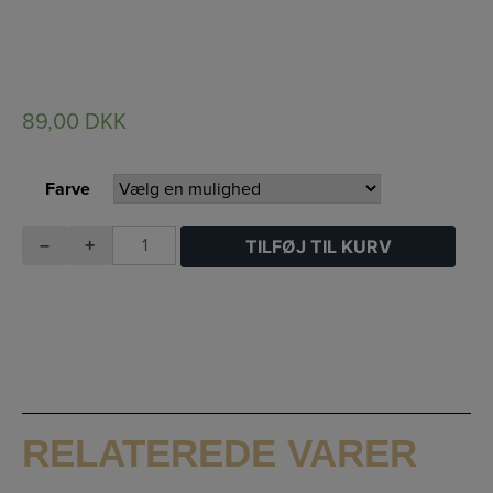
89,00
DKK
Farve
Rund
–
+
TILFØJ TIL KURV
Ørestikker
7
antal
RELATEREDE VARER