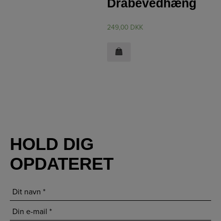
Dråbevedhæng
249,00
DKK
HOLD DIG
OPDATERET