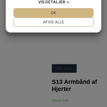
VIS
DETALJER
JA
NEJ
OK
JA
NEJ
NØDVENDIGE
PRÆFERENCER
AFVIS ALLE
JA
NEJ
JA
NEJ
MARKETING
STATISTIK
Armbånd
Læs mere
S13 Armbånd af
Hjerter
129,00
DKK