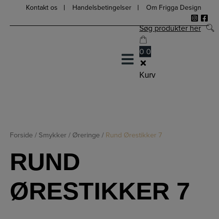
Hop
Kontakt os
Handelsbetingelser
Om Frigga Design
til
Søg produkter her
indholdet
0
0
Kurv
Forside
/
Smykker
/
Øreringe
/
Rund Ørestikker 7
RUND
ØRESTIKKER 7