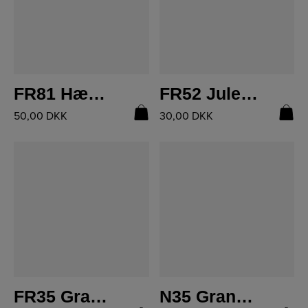
LÆS MERE
LÆS MERE
FR81 Hæklet Tørklæde
FR52 Julestjerne
50,00
DKK
30,00
DKK
LÆS MERE
LÆS MERE
FR35 Granny Stripes T-shirt
N35 Granny Squares Bluse