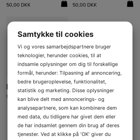
50,00
DKK
50,00
DKK
Samtykke til cookies
Vi og vores samarbejdspartnere bruger
teknologier, herunder cookies, til at
indsamle oplysninger om dig til forskellige
formål, herunder: Tilpasning af annoncering,
bedre brugeroplevelse, funktionalitet,
LÆS MERE
FR36 Granny Stripes Rullekrave
statistik og marketing. Disse oplysninger
50,00
DKK
kan blive delt med annoncerings- og
analysepartnere, som kan kombinere dem
med data, du tidligere har givet dem eller
de har indsamlet gennem din brug af deres
tjenester. Ved at klikke på 'OK' giver du