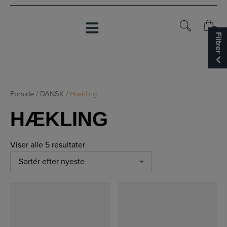
Hop
til
indholdet
0
0
Filtrer
Forside
/
DANSK
/
Hækling
HÆKLING
Viser alle 5 resultater