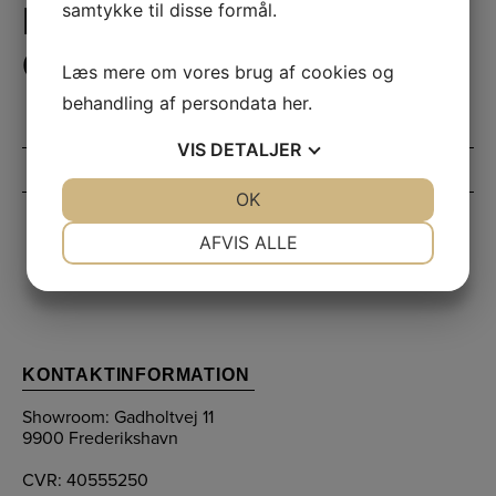
samtykke til disse formål.
HOLD DIG
OPDATERET
Læs mere om vores brug af cookies og
behandling af persondata
her
.
VIS
DETALJER
JA
NEJ
OK
JA
NEJ
NØDVENDIGE
PRÆFERENCER
AFVIS ALLE
JA
NEJ
JA
NEJ
MARKETING
STATISTIK
KONTAKTINFORMATION
Showroom: Gadholtvej 11
9900 Frederikshavn
CVR: 40555250