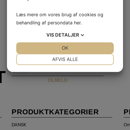
Læs mere om vores brug af cookies og
behandling af persondata
her
.
VIS
DETALJER
JA
NEJ
OK
JA
NEJ
NØDVENDIGE
PRÆFERENCER
AFVIS ALLE
JA
NEJ
JA
NEJ
T
MARKETING
STATISTIK
PRODUKTKATEGORIER
P
DANSK
Om