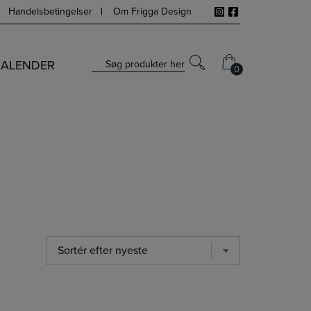
Handelsbetingelser
Om Frigga Design
KALENDER
Søg produkter her
0
0