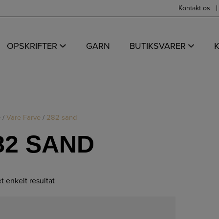
Kontakt os
OPSKRIFTER
GARN
BUTIKSVARER
e
/
Vare Farve
/
282 sand
82 SAND
et enkelt resultat